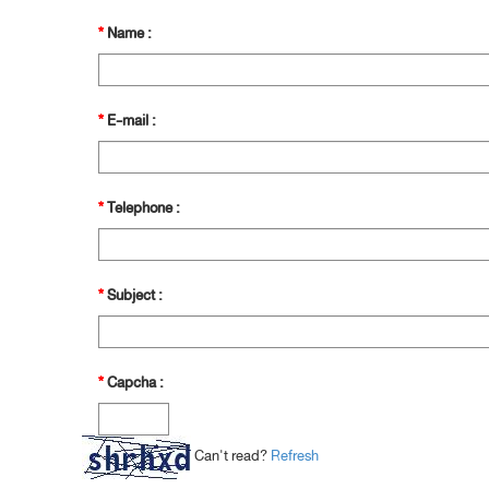
*
Name :
*
E-mail :
*
Telephone :
*
Subject :
*
Capcha :
Can't read?
Refresh