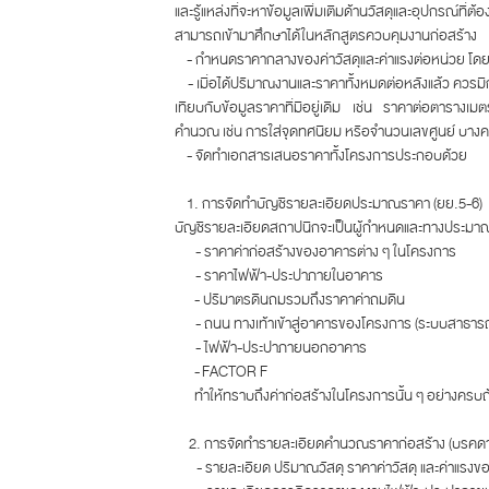
และรู้แหล่งที่จะหาข้อมูลเพิ่มเติมด้านวัสดุและอุปกรณ์ที่ต
สามารถเข้ามาศึกษาได้ในหลักสูตรควบคุมงานก่อสร้าง
- กำหนดราคากลางของค่าวัสดุและค่าแรงต่อหน่วย โด
- เมื่อได้ปริมาณงานและราคาทั้งหมดต่อหลังแล้ว ค
เทียบกับข้อมูลราคาที่มีอยู่เดิม เช่น ราคาต่อต
คำนวณ เช่น การใส่จุดทศนิยม หรือจำนวนเลขศูนย์ บางครั้
- จัดทำเอกสารเสนอราคาทั้งโครงการประกอบด้วย
1. การจัดทำบัญชีรายละเอียดประมาณราคา (ยย.5-6)
บัญชีรายละเอียดสถาปนิกจะเป็นผู้กำหนดและทางประมา
- ราคาค่าก่อสร้างของอาคารต่าง ๆ ในโครงการ
- ราคาไฟฟ้า-ประปาภายในอาคาร
- ปริมาตรดินถมรวมถึงราคาค่าถมดิน
- ถนน ทางเท้าเข้าสู่อาคารของโครงการ (ระบบสาธารณ
- ไฟฟ้า-ประปาภายนอกอาคาร
- FACTOR F
ทำให้ทราบถึงค่าก่อสร้างในโครงการนั้น ๆ อย่างครบถ
2. การจัดทำรายละเอียดคำนวณราคาก่อสร้าง (บรคดา
- รายละเอียด ปริมาณวัสดุ ราคาค่าวัสดุ และค่าแรงข