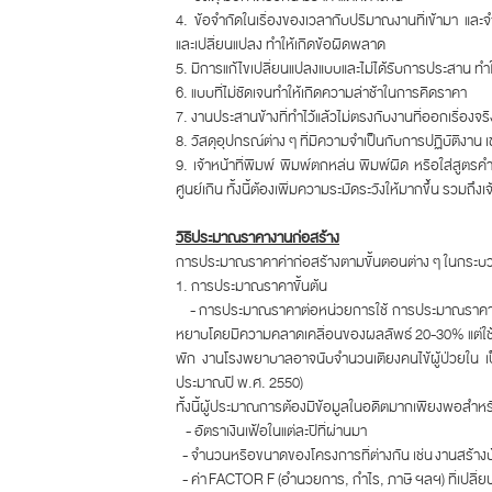
4. ข้อจำกัดในเรื่องของเวลากับปริมาณงานที่เข้ามา และจ
และเปลี่ยนแปลง ทำให้เกิดข้อผิดพลาด
5. มีการแก้ไขเปลี่ยนแปลงแบบและไม่ได้รับการประสาน 
6. แบบที่ไม่ชัดเจนทำให้เกิดความล่าช้าในการคิดราคา
7. งานประสานข้างที่ทำไว้แล้วไม่ตรงกับงานที่ออกเรื่องจร
8. วัสดุอุปกรณ์ต่าง ๆ ที่มีความจำเป็นกับการปฏิบัติงาน 
9. เจ้าหน้าที่พิมพ์ พิมพ์ตกหล่น พิมพ์ผิด หรือใส่ส
ศูนย์เกิน ทั้งนี้ต้องเพิ่มความระมัดระวังให้มากขึ้น รวม
วิธีประมาณราคางานก่อสร้าง
การประมาณราคาค่าก่อสร้างตามขั้นตอนต่าง ๆ ในกระบวนก
1. การประมาณราคาขั้นต้น
- การประมาณราคาต่อหน่วยการใช้ การประมาณราคาโดยวิ
หยาบโดยมีความคลาดเคลื่อนของผลลัพธ์ 20-30% แต่ใช้เ
พัก งานโรงพยาบาลอาจนับจำนวนเตียงคนไข้ผู้ป่วยใน 
ประมาณปี พ.ศ. 2550)
ทั้งนี้ผู้ประมาณการต้องมีข้อมูลในอดีตมากเพียงพอสำหรับ
- อัตราเงินเฟ้อในแต่ละปีที่ผ่านมา
- จำนวนหรือขนาดของโครงการที่ต่างกัน เช่น งานสร้าง
- ค่า FACTOR F (อำนวยการ, กำไร, ภาษี ฯลฯ) ที่เปลี่ย