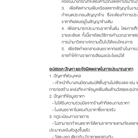
หรือในบางกรณีที่จะต้องคำนวณเพื่อหาปริมาณงาน
3. เพื่อคิดค่างานเพิ่มหรือลดจากสัญญาในงานก่
กำหนดประกอบสัญญาจ้าง ซึ่งจะต้องทำการประมา
ราคาที่แสดงอยู่ในสัญญาจ้างเดิม
4. เพื่อสามารถประมาณราคาขั้นต้น โดยการศึกษ
รายละเอียด ทั้งนี้อาจโดยวิธีการคำนวณราคาต่อพ
การนำมาวิเคราะห์ความเป็นไปได้ของโครงการ
5. เพื่อจัดทำเอกสารเสนอราคาก่อสร้างในการป
อาจทำให้ทางราชการเสียผลประโยชน์ได้
อุปสรรค ปัญหา และข้อผิดพลาดในการประมาณราคา
1. ปัญหาที่ตัวบุคคล
- เจ้าหน้าที่บางคนมีคุณสมบัติพื้นฐานไม่เพียงพอ เช
การก่อสร้าง แหล่งที่จะหาข้อมูลเพิ่มเติมด้านวัสดุและอุปกร
2. ปัญหาที่ข้อมูลราคา
- ไม่ได้รับความร่วมมือจากร้านค้าที่สอบถามราคา
- ใบเสนอราคาไม่ตรงกับราคาซื้อขายจริง
3. กฎระเบียบทางราชการ
- ไม่สามารถกำหนดราคาได้ตามราคาขายตามท้องตลาด เน
ประมาณขยับตัวสูงขึ้นแล้ว
- วัสดุ มอก เดียวกัน มีราคาแตกต่างกัน